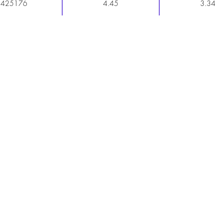
425176
4.45
3.34