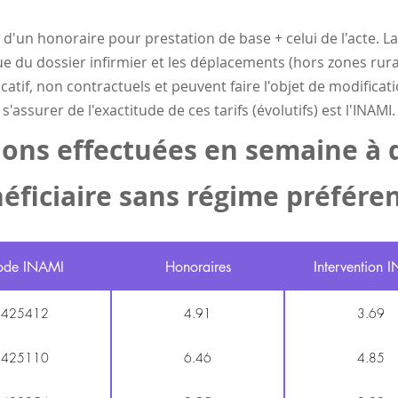
 d'un honoraire pour prestation de base + celui de l'acte. 
e du dossier infirmier et les déplacements (hors zones rura
dicatif, non contractuels et peuvent faire l'objet de modific
s'assurer de l'exactitude de ces tarifs (évolutifs) est l'INAMI.
ions effectuées en semaine à 
éficiaire sans régime préféren
ode INAMI
Honoraires
Intervention 
425412
4.91
3.69
425110
6.46
4.85