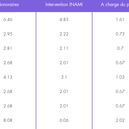
onoraires
Intervention INAMI
A charge du p
6.46
4.85
1.61
2.95
2.22
0.73
2.81
2.11
0.7
2.68
2.01
0.67
4.13
3.1
1.03
2.68
2.01
0.67
2.68
2.01
0.67
8.08
6.06
2.02