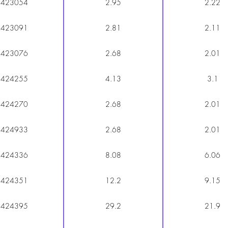
423054
2.95
2.22
423091
2.81
2.11
423076
2.68
2.01
424255
4.13
3.1
424270
2.68
2.01
424933
2.68
2.01
424336
8.08
6.06
424351
12.2
9.15
424395
29.2
21.9