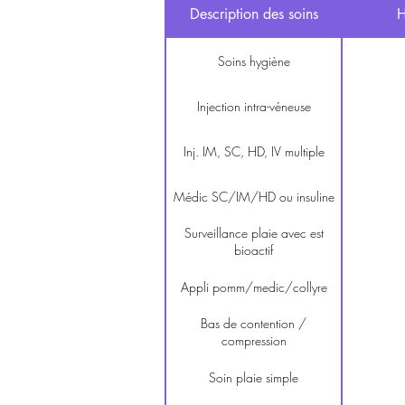
Description des soins
H
Soins hygiène
Injection intra-véneuse
Inj. IM, SC, HD, IV multiple
Médic SC/IM/HD ou insuline
Surveillance plaie avec est
bioactif
Appli pomm/medic/collyre
Bas de contention /
compression
Soin plaie simple