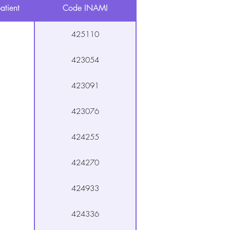
atient
Code INAMI
425110
423054
423091
423076
424255
424270
424933
424336