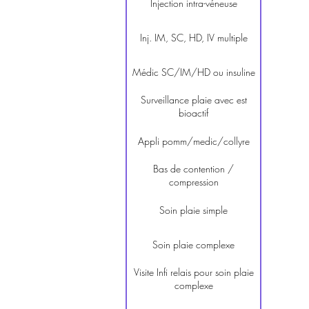
Injection intra-véneuse
Inj. IM, SC, HD, IV multiple
Médic SC/IM/HD ou insuline
Surveillance plaie avec est
bioactif
Appli pomm/medic/collyre
Bas de contention /
compression
Soin plaie simple
Soin plaie complexe
Visite Infi relais pour soin plaie
complexe